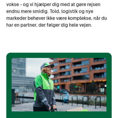
Kundeservice for privatpersoner
vokse - og vi hjælper dig med at gøre rejsen
endnu mere smidig. Told, logistik og nye
Sporing af pakker og gods
Om Bring
Kundeservice for erhverv
markeder behøver ikke være komplekse, når du
Genlevering
har en partner, der følger dig hele vejen.
Tjenester
Rådgivning & Inspiration
Om os
Artikler
Om Mybring
Vores bæredygtighedsarbejde
Vilkår
Log på som erhverv
Om logistik
Told
Ledige stillinger
Om e-handel
Integrationsløsninger
In English
Mybring
Bliv pakkeshop
Om told & international transport
Priser
My Bring profile
Pressemeddelelser
Bring.dk/en
Guide til god emballering
Posten Bring AS