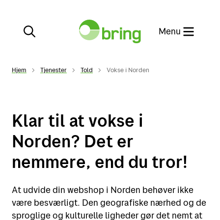
Menu
Luk
Hjem
Tjenester
Told
Vokse i Norden
Spor din pakke
Kundeservice
Klar til at vokse i
Ind- og udleveringssteder
Norden? Det er
Bliv erhvervskunde
nemmere, end du tror!
At udvide din webshop i Norden behøver ikke
Privat
være besværligt. Den geografiske nærhed og de
sproglige og kulturelle ligheder gør det nemt at
Erhverv