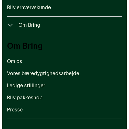
Bliv erhvervskunde
Om Bring
Om os
Om Bring
Vores bæredygtighedsarbejde
Om os
Ledige stillinger
Vores bæredygtighedsarbejde
Bliv pakkeshop
Ledige stillinger
Presse
Bliv pakkeshop
Presse