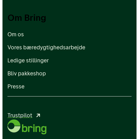
Om os
Om Bring
Vores bæredygtighedsarbejde
Om os
Ledige stillinger
Vores bæredygtighedsarbejde
Bliv pakkeshop
Ledige stillinger
Presse
Bliv pakkeshop
Presse
Trustpilot