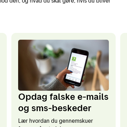
mod den, og hvad du skal gøre, hvis du bliver
Opdag falske e-mails
og sms-beskeder
Lær hvordan du gennemskuer