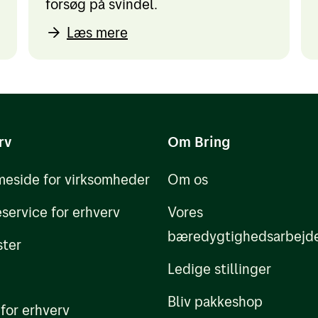
forsøg på svindel.
Læs mere
rv
Om Bring
eside for virksomheder
Om os
service for erhverv
Vores
bæredygtighedsarbejd
ster
Ledige stillinger
Bliv pakkeshop
 for erhverv