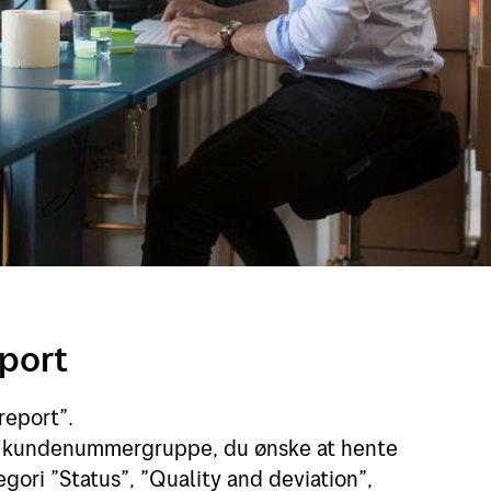
port
report”.
 kundenummergruppe, du ønske at hente
gori ”Status”, ”Quality and deviation”,