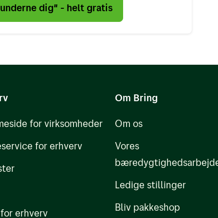
nderne dig" - helt gratis
rv
Om Bring
eside for virksomheder
Om os
service for erhverv
Vores
bæredygtighedsarbejd
ster
Ledige stillinger
Bliv pakkeshop
 for erhverv