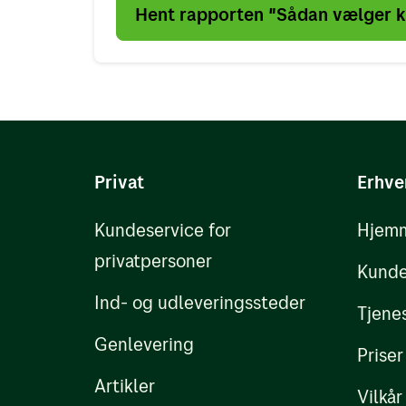
Hent rapporten "Sådan vælger ku
Privat
Erhve
Kundeservice for
Hjemm
privatpersoner
Kunde
Ind- og udleveringssteder
Tjene
Genlevering
Priser
Artikler
Vilkår