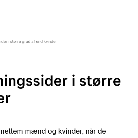
er i større grad af end kvinder
ingssider i større
er
e mellem mænd og kvinder, når de