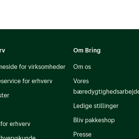
rv
Om Bring
eside for virksomheder
Om os
service for erhverv
Vores
bæredygtighedsarbejd
ster
Ledige stillinger
Bliv pakkeshop
 for erhverv
Presse
erhvervskunde